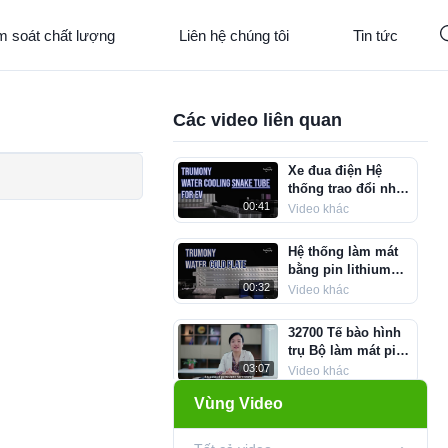
m soát chất lượng
Liên hệ chúng tôi
Tin tức
Các video liên quan
Xe đua điện Hệ
thống trao đổi nhiệt
Micro Channel Hệ
00:41
Video khác
thống làm mát Ruy
băng làm mát
Hệ thống làm mát
bằng pin lithium
Ion Khay làm mát
00:32
Video khác
bằng nước Tấm
làm mát xe điện
32700 Tế bào hình
trụ Bộ làm mát pin
Tấm ống rắn cho xe
03:07
Video khác
đua điện
Vùng Video
Tấm lạnh làm mát
pin ESS 587 Cell