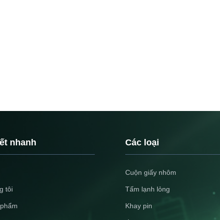
kết nhanh
Các loại
Cuộn giấy nhôm
 tôi
Tấm lạnh lỏng
 phẩm
Khay pin