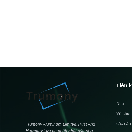
Liên 
Nhà
Về chúng
các sản
Trumony Aluminum Limited;Trust And
Harmony,Lựa chọn tốt nhất của nhà