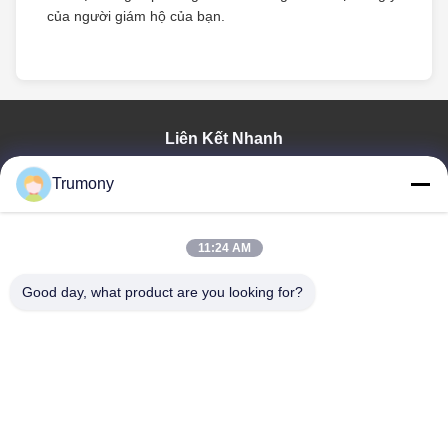
của người giám hộ của bạn.
Liên Kết Nhanh
Trang Chủ
Trumony
Các Sản Phẩm
Video
Về Chúng Tôi
11:24 AM
Tham Quan Nhà Máy
Good day, what product are you looking for?
Kiểm Soát Chất Lượng
Liên Hệ Chúng Tôi
Tin Tức
Các Trường Hợp
Trumony Aluminum Limited