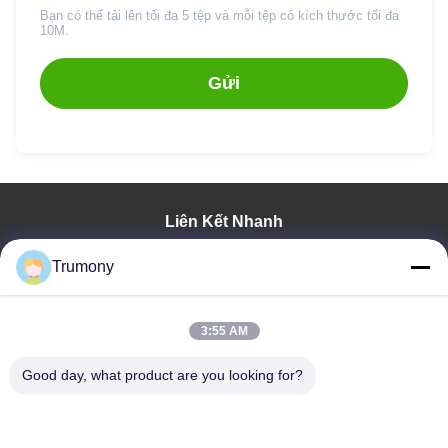
Bạn có thể tải lên tối đa 5 tệp và mỗi tệp có kích thước tối đa
10M.
Gửi
Liên Kết Nhanh
Trang Chủ
Trumony
Các Sản Phẩm
Video
Về Chúng Tôi
3:55 AM
Tham Quan Nhà Máy
Good day, what product are you looking for?
Kiểm Soát Chất Lượng
Liên Hệ Chúng Tôi
Tin Tức