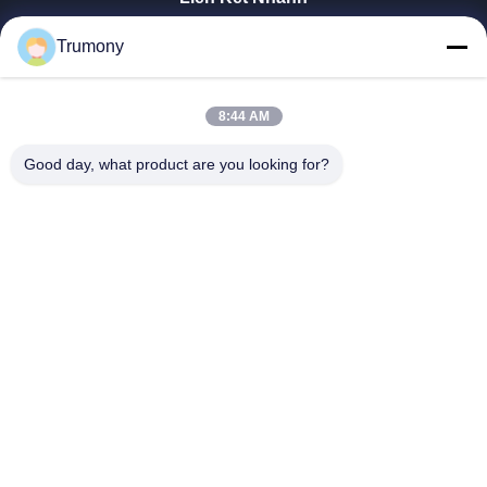
Trang Chủ
Trumony
Các Sản Phẩm
Video
Về Chúng Tôi
8:44 AM
Tham Quan Nhà Máy
Good day, what product are you looking for?
Kiểm Soát Chất Lượng
Liên Hệ Chúng Tôi
Tin Tức
Các Trường Hợp
Trumony Aluminum Limited
86-512-62532616
sales4@trumony.com
Follow Us