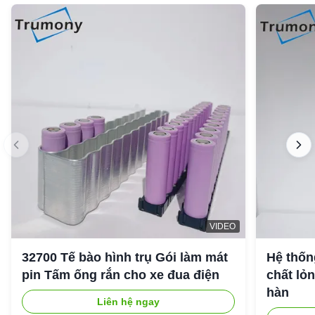
VIDEO
32700 Tế bào hình trụ Gói làm mát
Hệ thốn
pin Tấm ống rắn cho xe đua điện
chất lỏ
hàn
Liên hệ ngay