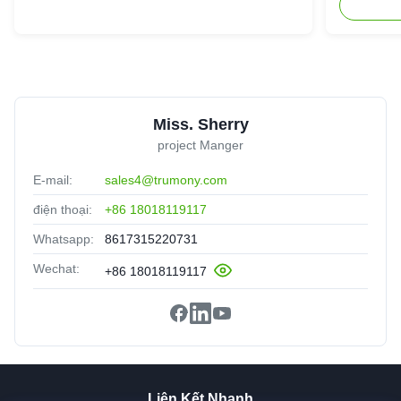
Miss. Sherry
project Manger
E-mail:
sales4@trumony.com
điện thoại:
+86 18018119117
Whatsapp:
8617315220731
Wechat:
+86 18018119117
Liên Kết Nhanh