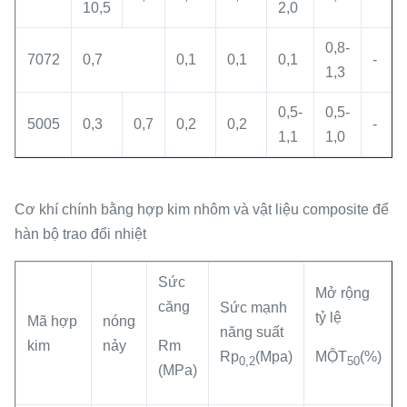
10,5
2,0
0,8-
7072
0,7
0,1
0,1
0,1
-
1,3
0,5-
0,5-
5005
0,3
0,7
0,2
0,2
-
1,1
1,0
Cơ khí chính bằng hợp kim nhôm và vật liệu composite để
hàn bộ trao đổi nhiệt
Sức
Mở rộng
căng
Sức mạnh
tỷ lệ
Mã hợp
nóng
năng suất
kim
nảy
Rm
Rp
(Mpa)
MỘT
(%)
0,2
50
(MPa)