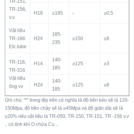
TR-151,
TR-156,
H18
≥185
-
≥0,5
v.v.
Vật liệu
185-
TR-166
H24
≥150
≥8
235
Etc.tube
140-
TR-116,
H14
≥125
≥3
185
TR-316
Vật liệu
140-
H24
≥125
≥8
ống vv
185
Ghi chú: “*” trong tệp trên có nghĩa là độ bền kéo sẽ là 120-
150Mpa, độ bền chảy sẽ là ≥45Mpa và độ giãn dài sẽ là
≥20% nếu vật liệu là TR-050, TR-150, TR-151, TR -156 v.v
.. có tính khí O chứa Cu ..