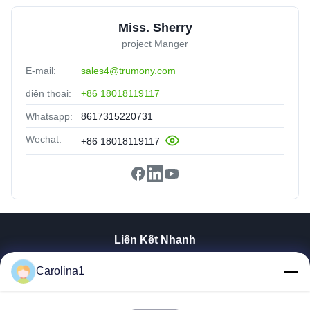
Miss. Sherry
project Manger
E-mail:
sales4@trumony.com
điện thoại:
+86 18018119117
Whatsapp:
8617315220731
Wechat:
+86 18018119117
Liên Kết Nhanh
Trang Chủ
Carolina1
Các Sản Phẩm
Video