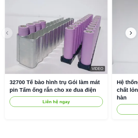
VIDEO
32700 Tế bào hình trụ Gói làm mát
Hệ thốn
pin Tấm ống rắn cho xe đua điện
chất lỏ
hàn
Liên hệ ngay