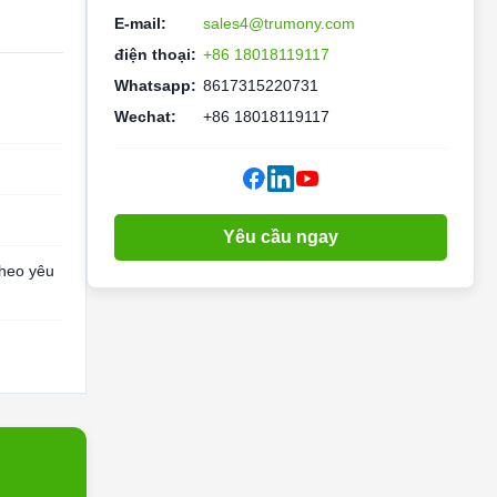
E-mail:
sales4@trumony.com
điện thoại:
+86 18018119117
Whatsapp:
8617315220731
Wechat:
+86 18018119117
Yêu cầu ngay
theo yêu