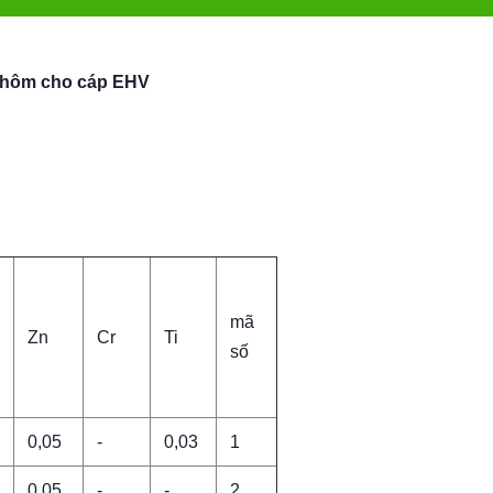
 nhôm cho cáp EHV
mã
Zn
Cr
Ti
số
0,05
-
0,03
1
0,05
-
-
2