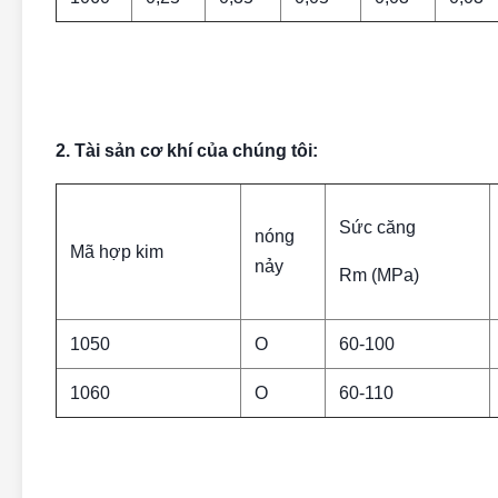
2. Tài sản cơ khí của chúng tôi:
Sức căng
nóng
Mã hợp kim
nảy
Rm (MPa)
1050
O
60-100
1060
O
60-110