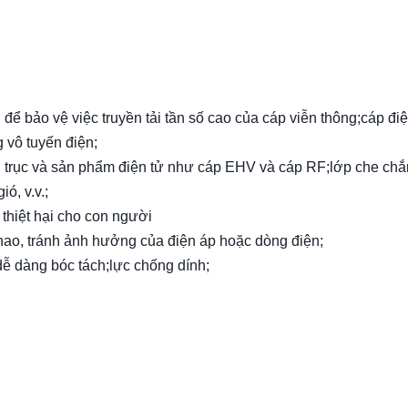
ể bảo vệ việc truyền tải tần số cao của cáp viễn thông;cáp đi
 vô tuyến điện;
g trục và sản phẩm điện tử như cáp EHV và cáp RF;lớp che chắ
ó, v.v.;
 thiệt hại cho con người
 hao, tránh ảnh hưởng của điện áp hoặc dòng điện;
dễ dàng bóc tách;lực chống dính;