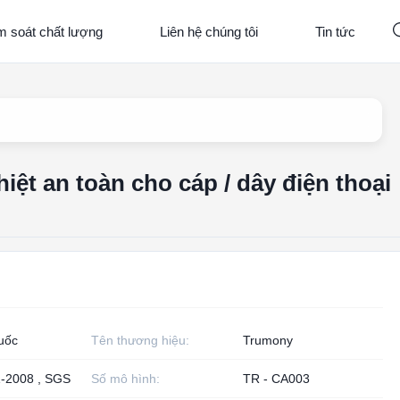
m soát chất lượng
Liên hệ chúng tôi
Tin tức
iệt an toàn cho cáp / dây điện thoại
uốc
Tên thương hiệu:
Trumony
-2008 , SGS
Số mô hình:
TR - CA003