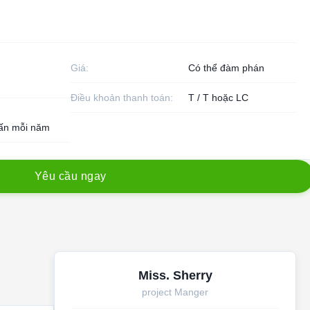
Giá:
Có thể đàm phán
Điều khoản thanh toán:
T / T hoặc LC
tấn mỗi năm
Y
ê
u
c
ầ
u
n
g
a
y
Miss. Sherry
project Manger