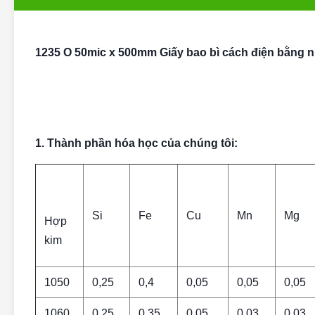
1235 O 50mic x 500mm Giấy bao bì cách điện bằng
1. Thành phần hóa học của chúng tôi:
Si
Fe
Cu
Mn
Mg
Hợp
kim
1050
0,25
0,4
0,05
0,05
0,05
1060
0,25
0,35
0,05
0,03
0,03