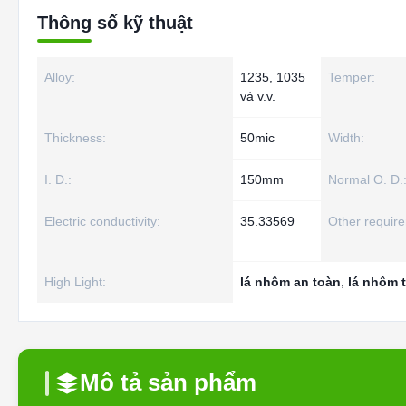
Thông số kỹ thuật
Alloy:
1235, 1035
Temper:
và v.v.
Thickness:
50mic
Width:
I. D.:
150mm
Normal O. D.
Electric conductivity:
35.33569
Other requir
High Light:
lá nhôm an toàn
,
lá nhôm 
Mô tả sản phẩm