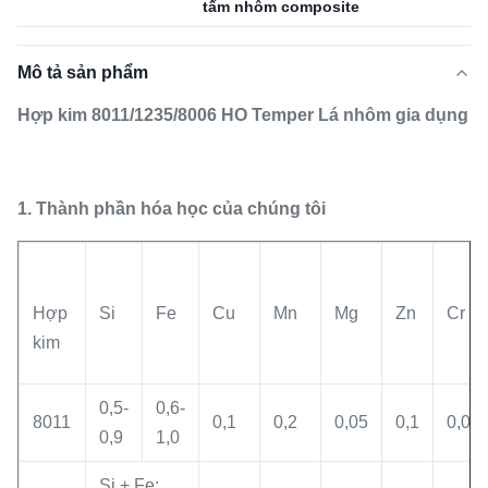
tấm nhôm composite
Mô tả sản phẩm
Hợp kim 8011/1235/8006 HO Temper Lá nhôm gia dụng
1. Thành phần hóa học của chúng tôi
Hợp
Si
Fe
Cu
Mn
Mg
Zn
Cr
kim
0,5-
0,6-
8011
0,1
0,2
0,05
0,1
0,05
0,9
1,0
Si + Fe: