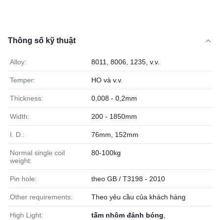
Thông số kỹ thuật
Alloy:
8011, 8006, 1235, v.v.
Temper:
HO và v.v.
Thickness:
0,008 - 0,2mm
Width:
200 - 1850mm
I. D.:
76mm, 152mm
Normal single coil
80-100kg
weight:
Pin hole:
theo GB / T3198 - 2010
Other requirements:
Theo yêu cầu của khách hàng
High Light:
tấm nhôm đánh bóng
,