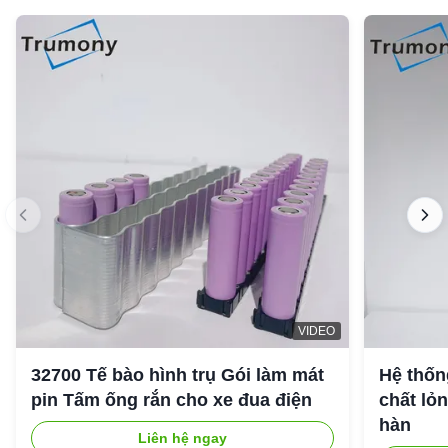
VIDEO
32700 Tế bào hình trụ Gói làm mát
Hệ thốn
pin Tấm ống rắn cho xe đua điện
chất lỏ
hàn
Liên hệ ngay