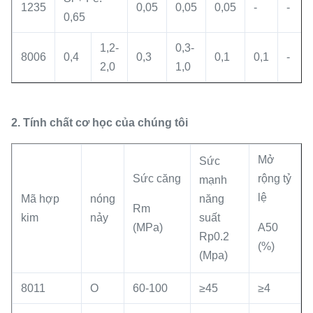
1235
0,05
0,05
0,05
-
-
0,65
1,2-
0,3-
8006
0,4
0,3
0,1
0,1
-
2,0
1,0
2. Tính chất cơ học của chúng tôi
Mở
Sức
Sức căng
rộng tỷ
mạnh
lệ
Mã hợp
nóng
năng
Rm
kim
nảy
suất
(MPa)
A50
Rp0.2
(%)
(Mpa)
8011
O
60-100
≥45
≥4