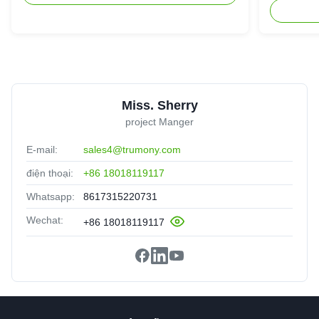
Miss. Sherry
project Manger
E-mail:
sales4@trumony.com
điện thoại:
+86 18018119117
Whatsapp:
8617315220731
Wechat:
+86 18018119117