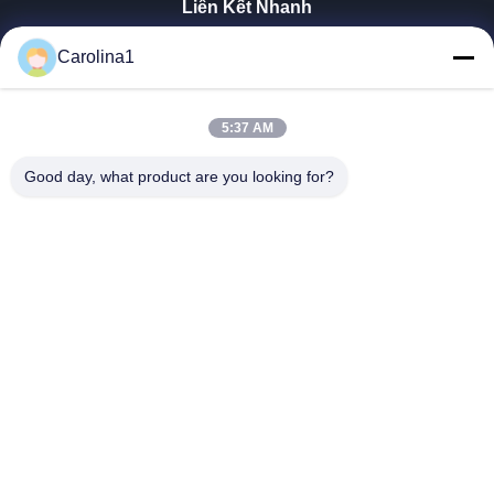
Liên Kết Nhanh
Trang Chủ
Carolina1
Các Sản Phẩm
Video
Về Chúng Tôi
5:37 AM
Tham Quan Nhà Máy
Good day, what product are you looking for?
Kiểm Soát Chất Lượng
Liên Hệ Chúng Tôi
Tin Tức
Các Trường Hợp
Trumony Aluminum Limited
86-512-62532616
sales4@trumony.com
Follow Us