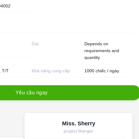
04002
Giá:
Depends on
requirements and
quantity
, T/T
Khả năng cung cấp:
1000 chiếc / ngày
Y
ê
u
c
ầ
u
n
g
a
y
Miss. Sherry
project Manger