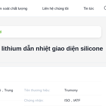
m soát chất lượng
Liên hệ chúng tôi
Tin tức
d
ithium dẫn nhiệt giao diện silicone
ô，Trung
Tên thương hiệu:
Trumony
Chứng nhận:
ISO，IATF