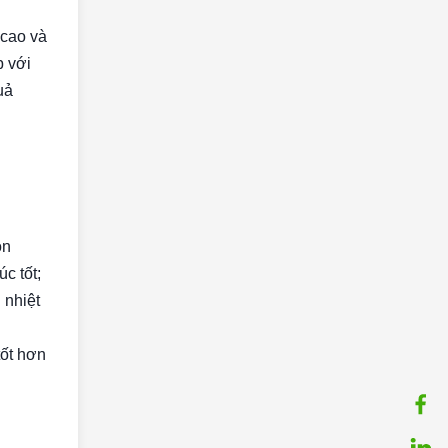
 cao và
p với
uả
ồn
úc tốt;
 nhiệt
tốt hơn