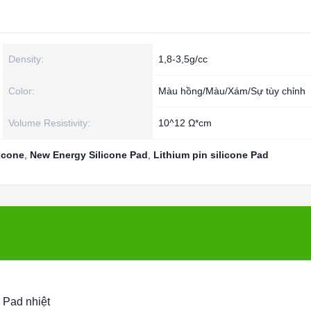
Density:
1,8-3,5g/cc
Color:
Màu hồng/Màu/Xám/Sự tùy chỉnh
Volume Resistivity:
10^12 Ω*cm
icone
,
New Energy Silicone Pad
,
Lithium pin silicone Pad
 Pad nhiệt