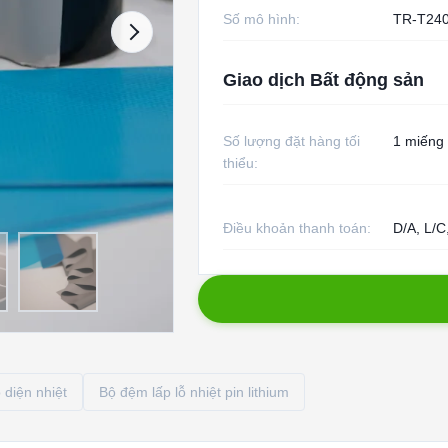
Số mô hình:
TR-T24
Giao dịch Bất động sản
Số lượng đặt hàng tối
1 miếng
thiểu:
Điều khoản thanh toán:
D/A, L/C
 diện nhiệt
Bộ đệm lấp lỗ nhiệt pin lithium