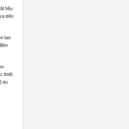
ật liệu
ựa trên
ần tạo
 đệm
eo
 thiết
 tin