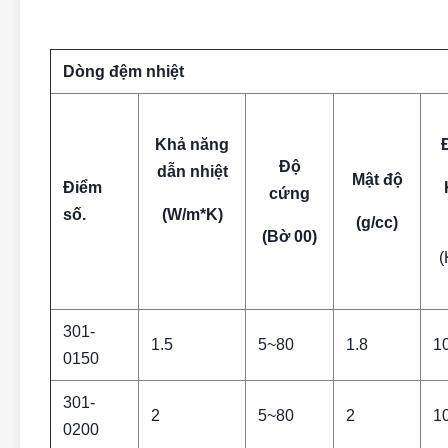
Dòng đệm nhiệt
Khả năng
Độ
dẫn nhiệt
Mật độ
Điểm
cứng
số.
(W/m*K)
(g/cc)
(Bờ 00)
(
301-
1.5
5~80
1.8
1
0150
301-
2
5~80
2
1
0200