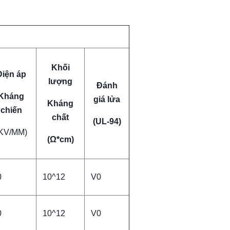
Khối
Điện áp
lượng
Đánh
Kháng
giá lửa
Kháng
chiến
chất
(UL-94)
KV/MM)
(Ω*cm)
0
10^12
V0
0
10^12
V0