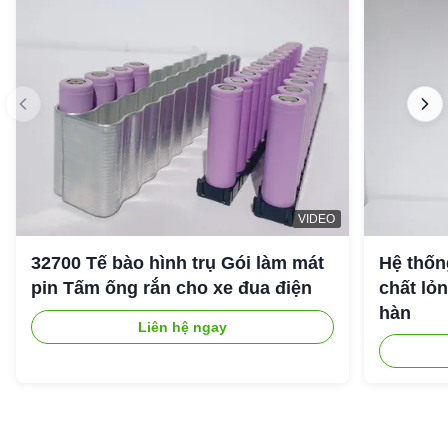
VIDEO
32700 Tế bào hình trụ Gói làm mát
Hệ thốn
pin Tấm ống rắn cho xe đua điện
chất lỏ
hàn
Liên hệ ngay