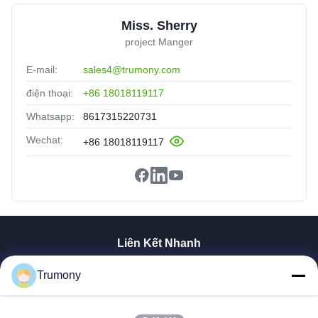
Miss. Sherry
project Manger
E-mail:
sales4@trumony.com
điện thoại:
+86 18018119117
Whatsapp:
8617315220731
Wechat:
+86 18018119117
Liên Kết Nhanh
Trang Chủ
Trumony
Các Sản Phẩm
Video