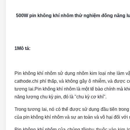
500W pin không khí nhôm thử nghiệm đống năng lượ
1Mô tả:
Pin không khí nhôm sử dụng nhôm kim loại nhẹ làm vật
cathode.chi phí thấp, và không gây ô nhiễm, và được co
tương lai.
Pin không khí nhôm là một tế bào chính mà kh
năng lượng chu kỳ pin, đó là "chu kỳ cơ khí".
Trong tương lai, nó có thể được sử dụng đầu tiên trong
của pin không khí nhôm và sự an toàn và vô hại đối với m
Pin không khí nhôm của chúng tôi
phụ thuộc vào kim l