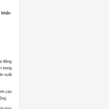
n khẩn
ạt động
n trong
ản xuất
ính cao
ộng.
ột thời