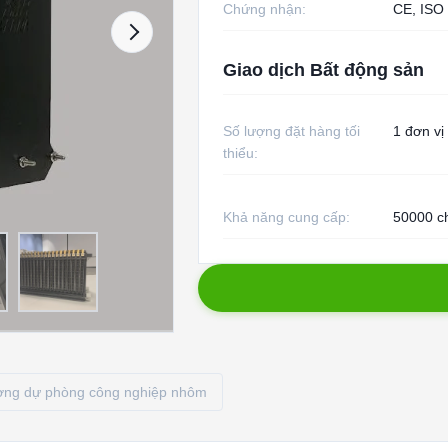
Chứng nhận:
CE, ISO
Giao dịch Bất động sản
Số lượng đặt hàng tối
1 đơn vị
thiểu:
Khả năng cung cấp:
50000 ch
ợng dự phòng công nghiệp nhôm