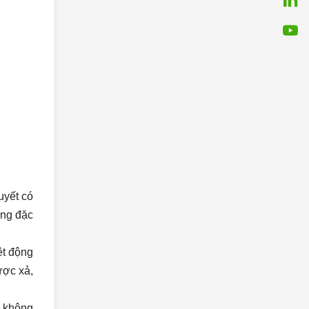
uyết có
ợng đặc
ệt động
ược xả,
n không