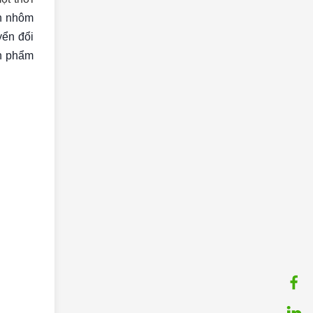
n nhôm
yển đổi
ản phẩm