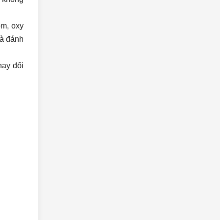
ôm, oxy
và đánh
hay đổi