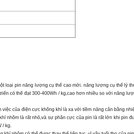
ột loại pin năng lượng cụ thể cao mới. năng lượng cụ thể lý th
triển có thể đạt 300-400Wh / kg,cao hơn nhiều so với năng lư
m việc của điện cực không khí là xa với tiềm năng cân bằng nhi
khí nhôm là rất nhỏ,và sự phân cực của pin là rất lớn khi pin đ
 / kg.
khí nhôm có thể được thay thế liên tục, vì vậy tuổi thọ của pi