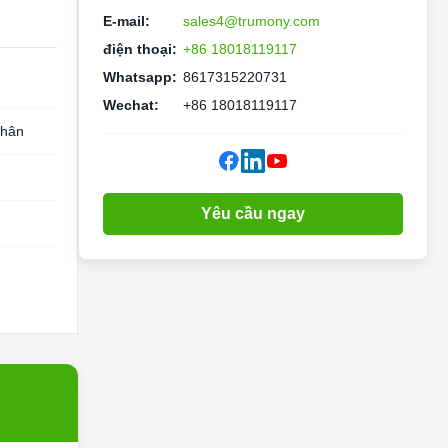
E-mail:
sales4@trumony.com
điện thoại:
+86 18018119117
Whatsapp:
8617315220731
Wechat:
+86 18018119117
phân
Yêu cầu ngay