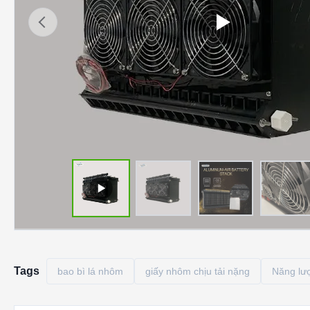
Tags
bao bì lá nhôm
giấy nhôm chịu tải nặng
Năng lư