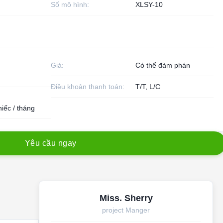
Số mô hình:
XLSY-10
Giá:
Có thể đàm phán
Điều khoản thanh toán:
T/T, L/C
iếc / tháng
Y
ê
u
c
ầ
u
n
g
a
y
Miss. Sherry
project Manger