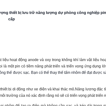
ng thiết bị lưu trữ năng lượng dự phòng công nghiệp pi
cấp
 liệu hoạt động anode và oxy trong không khí làm vật liệu ho
i là một pin có tiềm năng phát triển và triển vọng ứng dụng lớ
ông thể được sạc. Bạn có thể thay thế tấm nhôm để đạt được s
 thiết bị di động như xe điện và khai thác mỏ.Năng lượng đặc t
ôi trường của nó xác định rằng nó sẽ có triển vọng phát triển r
oại nhôm để tạo ra điện mà không cần sạc, và kéo dài trong m