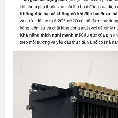
khí nhôm phụ thuộc vào tuổi thọ hoạt động của điện 
Không độc hại và không có khí độc hại được sả
và nước để tạo ra Al2O3·nH2O có thể được sử dụng 
bóng, gốm sứ và chất lắng đọng tuyệt vời để xử lý nư
Khả năng thích nghi mạnh mẽ
Cấu trúc của pin k
theo môi trường và yêu cầu thực tế, và nó có khả nă