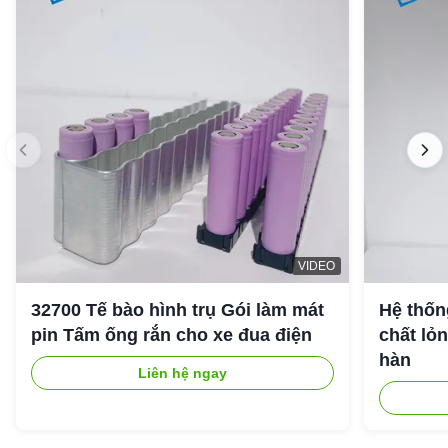
VIDEO
32700 Tế bào hình trụ Gói làm mát
Hệ thốn
pin Tấm ống rắn cho xe đua điện
chất lỏ
hàn
Liên hệ ngay