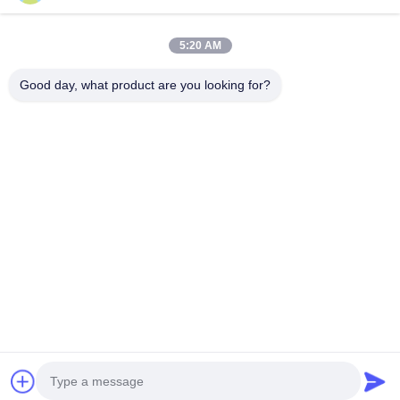
Video
Về Chúng Tôi
5:20 AM
Tham Quan Nhà Máy
Good day, what product are you looking for?
Kiểm Soát Chất Lượng
Liên Hệ Chúng Tôi
Tin Tức
Các Trường Hợp
Trumony Aluminum Limited
86-512-62532616
sales4@trumony.com
Follow Us
© 2026 Trumony Aluminum Limited. All Rights Reserved.