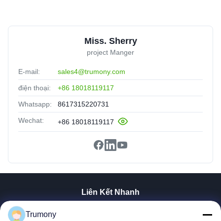
Miss. Sherry
project Manger
E-mail:
sales4@trumony.com
điện thoại:
+86 18018119117
Whatsapp:
8617315220731
Wechat:
+86 18018119117
Liên Kết Nhanh
Trang Chủ
Trumony
Các Sản Phẩm