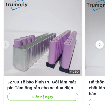
VIDEO
32700 Tế bào hình trụ Gói làm mát
Hệ thốn
pin Tấm ống rắn cho xe đua điện
chất lỏ
hàn
Liên hệ ngay