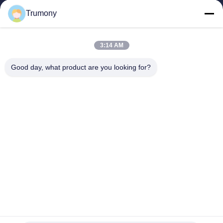
Trang Chủ
Trumony
Các Sản Phẩm
Video
Về Chúng Tôi
3:14 AM
Tham Quan Nhà Máy
Good day, what product are you looking for?
Kiểm Soát Chất Lượng
Liên Hệ Chúng Tôi
Tin Tức
Các Trường Hợp
Trumony Aluminum Limited
86-512-62532616
sales4@trumony.com
Follow Us