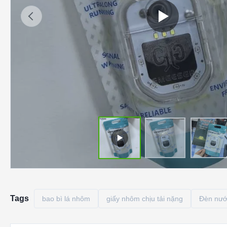
Tags
bao bì lá nhôm
giấy nhôm chịu tải nặng
Đèn nướ