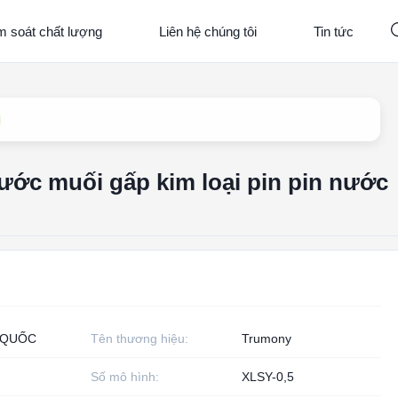
m soát chất lượng
Liên hệ chúng tôi
Tin tức
i
ước muối gấp kim loại pin pin nước
 QUỐC
Tên thương hiệu:
Trumony
Số mô hình:
XLSY-0,5