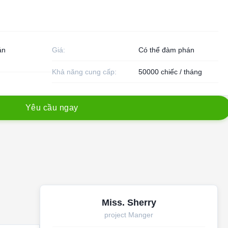
án
Giá:
Có thể đàm phán
Khả năng cung cấp:
50000 chiếc / tháng
Y
ê
u
c
ầ
u
n
g
a
y
Miss. Sherry
project Manger