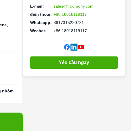
E-mail:
sales4@trumony.com
điện thoại:
+86 18018119117
Whatsapp:
8617315220731
ene,
Wechat:
+86 18018119117
Yêu cầu ngay
g nhôm