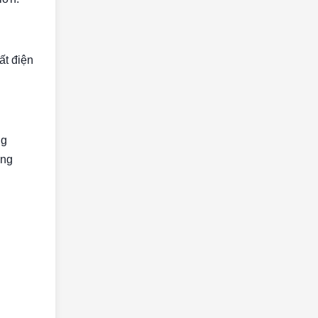
ất điện
ng
ong