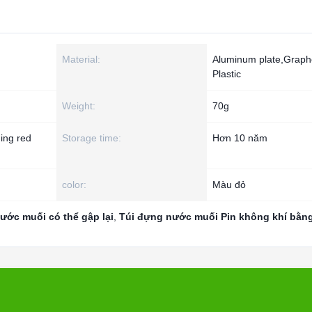
Material:
Aluminum plate,Graph
Plastic
Weight:
70g
ing red
Storage time:
Hơn 10 năm
color:
Màu đỏ
ước muối có thể gập lại
,
Túi đựng nước muối Pin không khí bằn