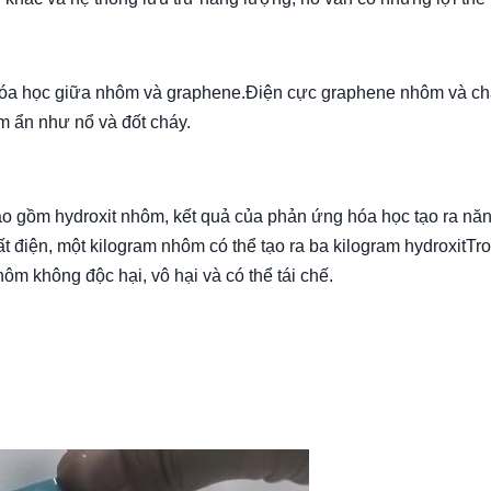
óa học giữa nhôm và graphene.Điện cực graphene nhôm và ch
m ẩn như nổ và đốt cháy.
o gồm hydroxit nhôm, kết quả của phản ứng hóa học tạo ra nă
ất điện, một kilogram nhôm có thể tạo ra ba kilogram hydroxitTr
ôm không độc hại, vô hại và có thể tái chế.