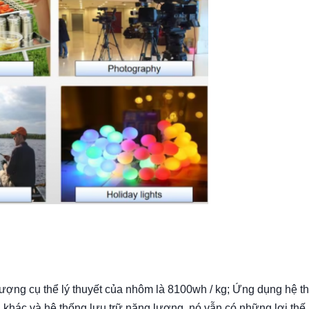
ượng cụ thể lý thuyết của nhôm là 8100wh / kg; Ứng dụng hệ t
 khác và hệ thống lưu trữ năng lượng, nó vẫn có những lợi thế 