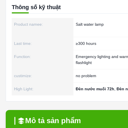
Thông số kỹ thuật
Product namee:
Salt water lamp
Last time:
≥300 hours
Function:
Emergency lighting and warn
flashlight
custimize:
no problem
High Light:
Đèn nước muối 72h
,
Đèn n
Mô tả sản phẩm