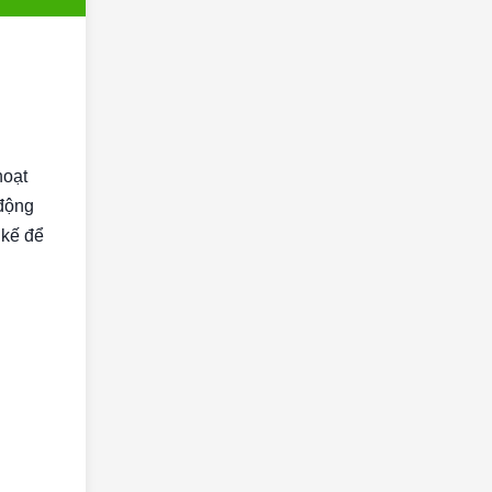
hoạt
 động
 kế để