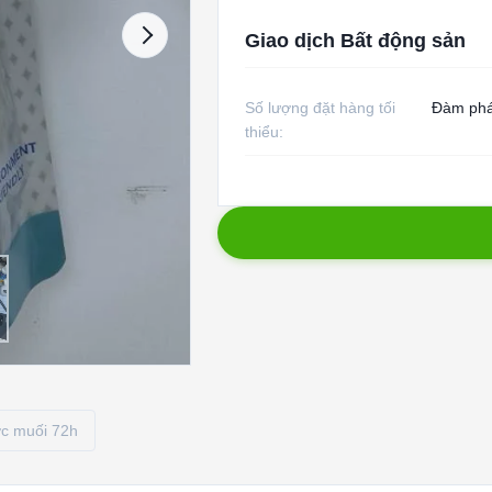
Giao dịch Bất động sản
Số lượng đặt hàng tối
Đàm ph
thiểu:
c muối 72h