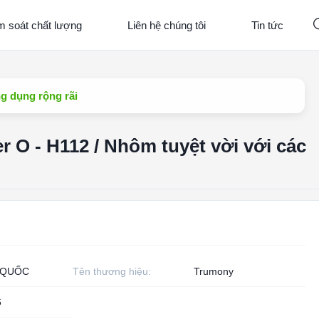
m soát chất lượng
Liên hệ chúng tôi
Tin tức
ng dụng rộng rãi
r O - H112 / Nhôm tuyệt vời với các
 QUỐC
Tên thương hiệu:
Trumony
6