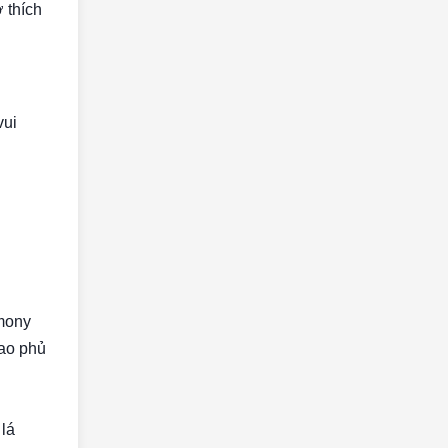
 thích
vui
mony
bao phủ
 lá