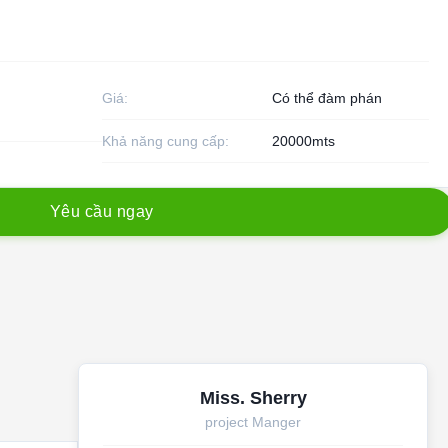
Giá:
Có thể đàm phán
Khả năng cung cấp:
20000mts
Y
ê
u
c
ầ
u
n
g
a
y
Miss. Sherry
project Manger