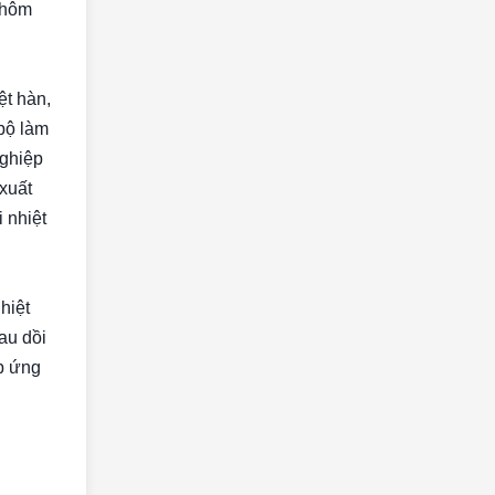
nhôm
ệt hàn,
 bộ làm
nghiệp
 xuất
 nhiệt
hiệt
au dồi
áp ứng