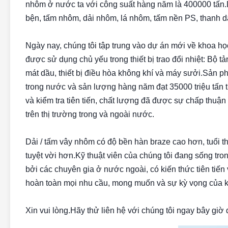
nhôm ở nước ta với công suất hàng năm là 400000 tấn
bện, tấm nhôm, dải nhôm, lá nhôm, tấm nền PS, thanh 
Ngày nay, chúng tôi tập trung vào dự án mới về khoa học 
được sử dụng chủ yếu trong thiết bị trao đổi nhiệt: Bộ tả
mát dầu, thiết bị điều hòa không khí và máy sưởi.Sản 
trong nước và sản lượng hàng năm đạt 35000 triệu tấn tr
và kiểm tra tiên tiến, chất lượng đã được sự chấp thuận
trên thị trường trong và ngoài nước.
Dải / tấm vây nhôm có độ bền hàn braze cao hơn, tuổi th
tuyệt vời hơn.Kỹ thuật viên của chúng tôi đang sống tron
bởi các chuyên gia ở nước ngoài, có kiến ​​thức tiên ti
hoàn toàn mọi nhu cầu, mong muốn và sự kỳ vọng của 
Xin vui lòng.Hãy thử liên hệ với chúng tôi ngay bây giờ đ