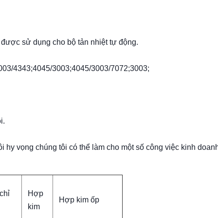
 được sử dụng cho bộ tản nhiệt tự động.
003/4343;4045/3003;4045/3003/7072;3003;
i.
Tôi hy vọng chúng tôi có thể làm cho một số công việc kinh doan
chỉ
Hợp
Hợp kim ốp
kim