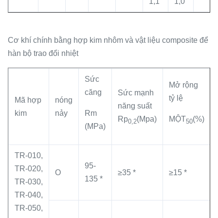
1,1
1,0
Cơ khí chính bằng hợp kim nhôm và vật liệu composite để
hàn bộ trao đổi nhiệt
Sức
Mở rộng
căng
Sức mạnh
tỷ lệ
Mã hợp
nóng
năng suất
kim
nảy
Rm
Rp
(Mpa)
MỘT
(%)
0,2
50
(MPa)
TR-010,
95-
TR-020,
O
≥35 *
≥15 *
135 *
TR-030,
TR-040,
TR-050,