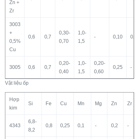
Zn +
Zr
3003
+
0,30-
1,0-
0,6
0,7
-
0,10
0,0
0,5%
0,70
1,5
Cu
0,20-
1,0-
0,20-
3005
0,6
0,7
0,25
-
0,40
1,5
0,60
Vật liệu ốp
Hợp
Si
Fe
Cu
Mn
Mg
Zn
Zr
kim
6,8-
4343
0,8
0,25
0,1
-
0,2
-
8,2