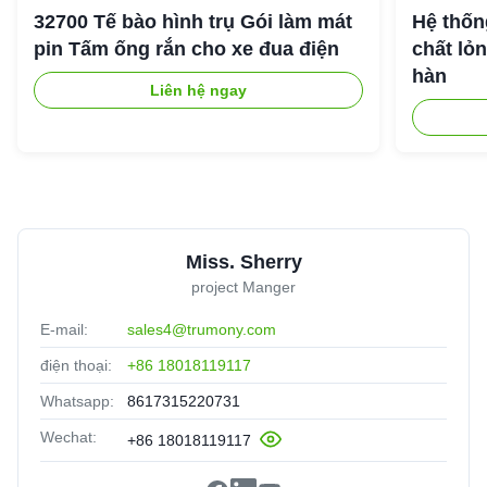
32700 Tế bào hình trụ Gói làm mát
Hệ thốn
pin Tấm ống rắn cho xe đua điện
chất lỏ
hàn
Liên hệ ngay
Miss. Sherry
project Manger
E-mail:
sales4@trumony.com
điện thoại:
+86 18018119117
Whatsapp:
8617315220731
Wechat:
+86 18018119117