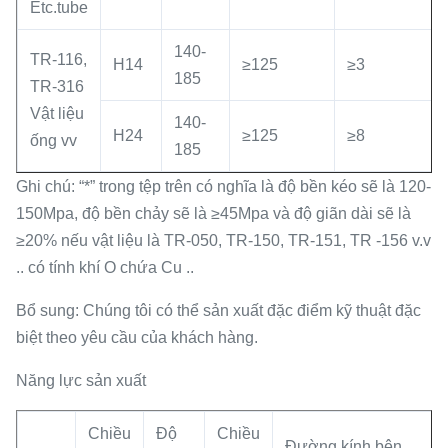
Etc.tube
140-
TR-116,
H14
≥125
≥3
185
TR-316
Vật liệu
140-
H24
≥125
≥8
ống vv
185
Ghi chú: “*” trong tệp trên có nghĩa là độ bền kéo sẽ là 120-
150Mpa, độ bền chảy sẽ là ≥45Mpa và độ giãn dài sẽ là
≥20% nếu vật liệu là TR-050, TR-150, TR-151, TR -156 v.v
.. có tính khí O chứa Cu ..
Bổ sung: Chúng tôi có thể sản xuất đặc điểm kỹ thuật đặc
biệt theo yêu cầu của khách hàng.
Năng lực sản xuất
Chiều
Độ
Chiều
Đường kính bên