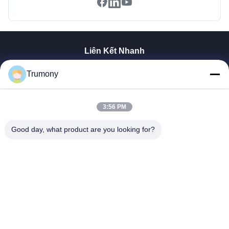
Liên Kết Nhanh
Trang Chủ
Trumony
Các Sản Phẩm
Video
3:56 PM
Về Chúng Tôi
Tham Quan Nhà Máy
Good day, what product are you looking for?
Kiểm Soát Chất Lượng
Liên Hệ Chúng Tôi
Tin Tức
Các Trường Hợp
Trumony Aluminum Limited
86-512-62532616